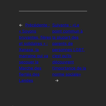
←
Précédente :
Suivante :
«Le
« Soyons
point commun à
bruyantes, fières
la plupart des
et solidaires » :
parents de
Xanaxa, la
personnes LGBT,
marraine qui va
c’est qu’ils
secouer la
découvrent
Marche des
l’importance de la
fiertés des
norme sociale»
Landes
→