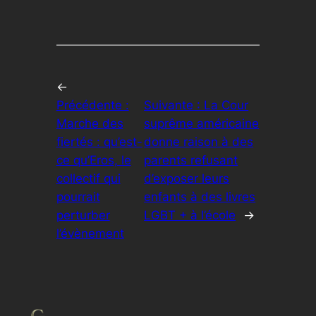
←
Précédente :
Suivante :
La Cour
Marche des
suprême américaine
fiertés : qu’est-
donne raison à des
ce qu’Eros, le
parents refusant
collectif qui
d’exposer leurs
pourrait
enfants à des livres
perturber
LGBT + à l’école
→
l’évènement