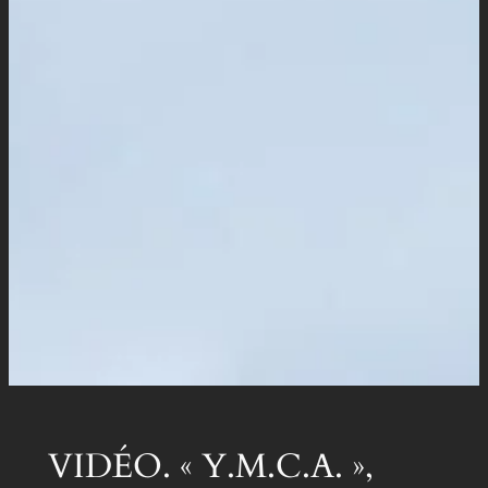
VIDÉO. « Y.M.C.A. »,