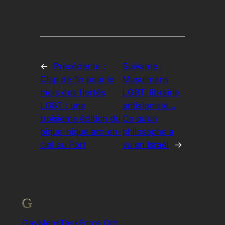
←
Précédente :
Suivante :
Clap de fin pour le
Musulmans
mois des fiertés
LGBT, librairie
LGBT : une
antisioniste…
troisième édition du
Ce qu’un
pique-nique arc-en-
philosophe a
ciel au Port
vu en Israël
→
GayMensTaskForce.Org