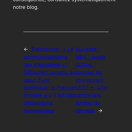
notre blog.
←
Précédente :
« Le
Suivante :
communautarisme
NBA : Jason
gay m’exaspère » :
Collins,
Sébastien Lecornu au
pionnier du
cœur d’une
mouvement
polémique, le Premier
LGBT +, lutte
ministre a-t-il fait des
contre une
déclarations
tumeur du
homophobes
cerveau
→