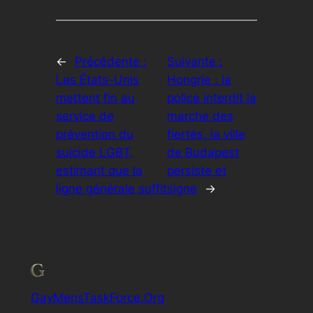
←
Précédente :
Suivante :
Les États-Unis
Hongrie : la
mettent fin au
police interdit la
service de
marche des
prévention du
fiertés, la ville
suicide LGBT,
de Budapest
estimant que la
persiste et
ligne générale suffit
signe
→
GayMensTaskForce.Org