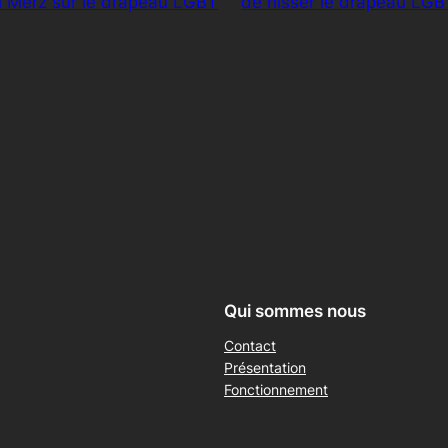
ch Merz sur le drapeau LGBT
de hisser le drapeau LGB
Qui sommes nous
Contact
Présentation
Fonctionnement