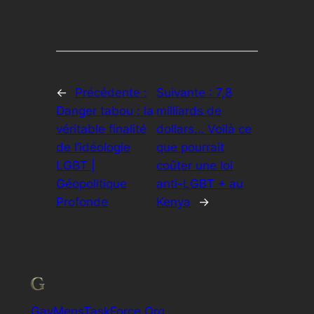
←
Précédente :
Suivante :
7,8
Danger tabou : la
milliards de
véritable finalité
dollars… Voilà ce
de l’idéologie
que pourrait
LGBT |
coûter une loi
Géopolitique
anti-LGBT + au
Profonde
Kenya
→
GayMensTaskForce.Org