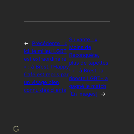
Suivante :
«
←
Précédente :
«
Moins de
Ici, le milieu LGBT
Reconquête,
est extraordinaire
plus de tapettes
» : à Brest, l’Happy
! » : à Brest, la
Café est repris par
riposte LGBT+ a
un visage bien
gagné le match
connu des clients
[En images]
→