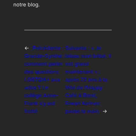
notre blog.
←
Précédente :
Suivante :
« Je
Grande-Synthe :
laisse mon bébé, il
comment parler
est grand
des questions
maintenant » :
LGBTQIA+ aux
après 22 ans à la
ados ? Le
tête de l’Happy
collège Anne-
Café à Brest,
Frank s’y est
Erwan Kerinec
frotté
passe la main
→