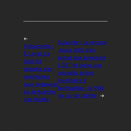
←
Suivante :
Le groupe
Précédente :
Jeune d’Oc s’en
À Laval, La
prend aux symboles
Gom’53
LGBT et signe une
cherche des
nouvelle action
volontaires
identitaire à
pour organiser
Montpellier : la Ville
sa 3e Marche
va porter plainte
→
des fiertés