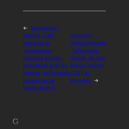
←
Précédente :
Militant LGBT,
Suivante :
insoumis et
Pédocriminalité
organisateur
: l’effroyable
présumé d’orgies
double vie d’un
pédophiles près de
ancien militant
Nantes : l’effroyable
LGBT et
double vie de
insoumis
→
Pierre-Alain C.