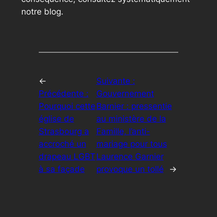
notre blog.
←
Suivante :
Précédente :
Gouvernement
Pourquoi cette
Barnier : pressentie
église de
au ministère de la
Strasbourg a
Famille, l’anti-
accroché un
mariage pour tous
drapeau LGBT
Laurence Garnier
à sa façade
provoque un tollé
→