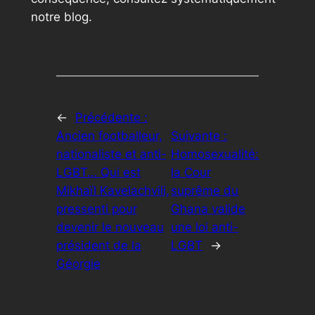
notre blog.
←
Précédente :
Ancien footballeur,
Suivante :
nationaliste et anti-
Homosexualité:
LGBT… Qui est
la Cour
Mikhaïl Kavelachvili,
suprême du
pressenti pour
Ghana valide
devenir le nouveau
une loi anti-
président de la
LGBT
→
Géorgie