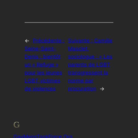
←
Précédente :
Suivante :
Camille
Seine-Saint-
Masclet,
Denis : bientôt
sociologue : « Les
un « Refuge »
parents de LGBT
pour les jeunes
transgressent la
LGBT victimes
norme par
de violences
procuration
→
GayMensTaskForce.Org