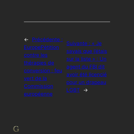
←
Précédente :
Suivante :
« Je
EuropePétition
savais que j’étais
contre les
sur la liste » : Un
thérapies de
agent du FBI dit
conversion : feu
avoir été licencié
vert de la
pour un drapeau
Commission
LGBT
→
européenne