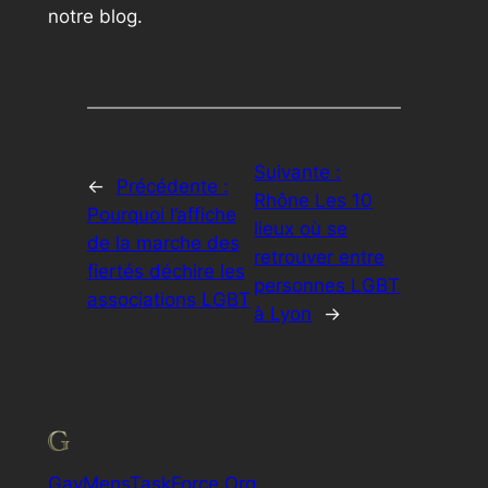
notre blog.
Suivante :
←
Précédente :
Rhône Les 10
Pourquoi l’affiche
lieux où se
de la marche des
retrouver entre
fiertés déchire les
personnes LGBT
associations LGBT
à Lyon
→
GayMensTaskForce.Org